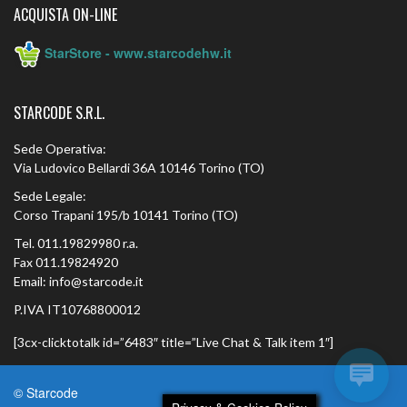
ACQUISTA ON-LINE
StarStore - www.starcodehw.it
STARCODE S.R.L.
Sede Operativa:
Via Ludovico Bellardi 36A 10146 Torino (TO)
Sede Legale:
Corso Trapani 195/b 10141 Torino (TO)
Tel. 011.19829980 r.a.
Fax 011.19824920
Email: info@starcode.it
P.IVA IT10768800012
[3cx-clicktotalk id=”6483″ title=”Live Chat & Talk item 1″]
© Starcode