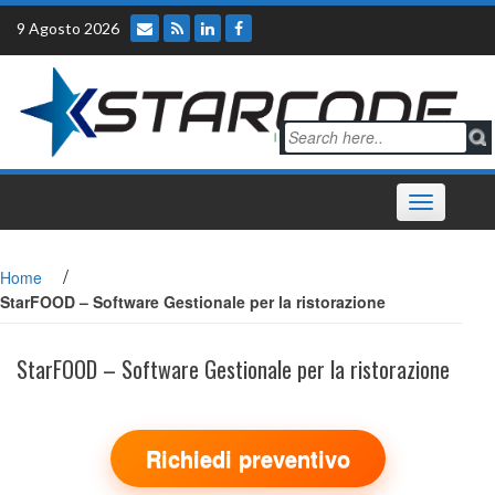
Skip
9 Agosto 2026
to
content
Toggle
navigation
/
Home
StarFOOD – Software Gestionale per la ristorazione
StarFOOD – Software Gestionale per la ristorazione
Richiedi preventivo