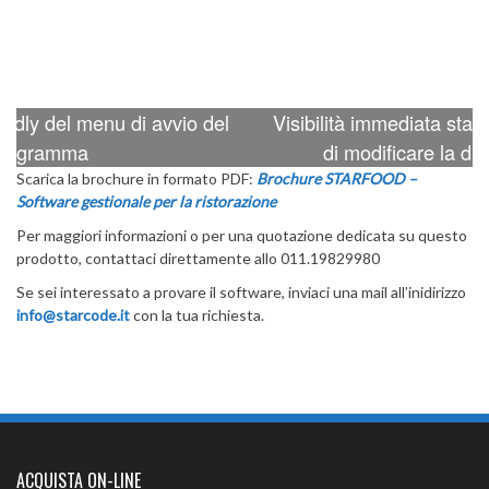
avvio del
Visibilità immediata status dei tavoli, con po
di modificare la disposizione dei cope
Scarica la brochure in formato PDF:
Brochure STARFOOD –
Software gestionale per la ristorazione
Per maggiori informazioni o per una quotazione dedicata su questo
prodotto, contattaci direttamente allo 011.19829980
Se sei interessato a provare il software, inviaci una mail all’inidirizzo
info@starcode.it
con la tua richiesta.
ACQUISTA ON-LINE