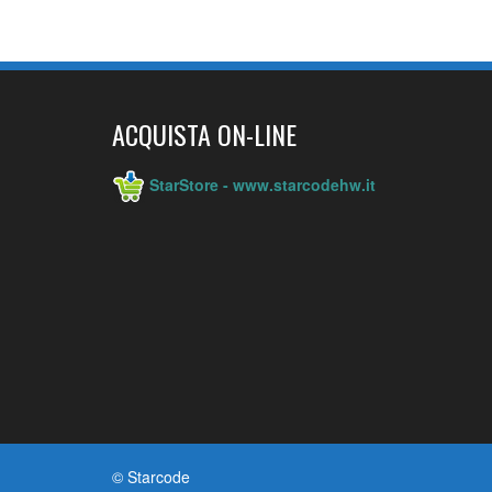
ACQUISTA ON-LINE
StarStore - www.starcodehw.it
© Starcode