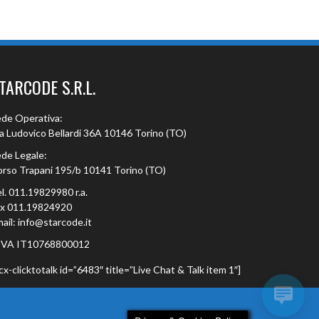
TARCODE S.R.L.
de Operativa:
a Ludovico Bellardi 36A 10146 Torino (TO)
de Legale:
rso Trapani 195/b 10141 Torino (TO)
l. 011.19829980 r.a.
ax 011.19824920
ail: info@starcode.it
.IVA IT10768800012
cx-clicktotalk id=”6483″ title=”Live Chat & Talk item 1″]