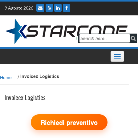
Skip
9 Agosto 2026
to
content
Toggle
navigation
/
Invoicex Logistics
Home
Invoicex Logistics
Richiedi preventivo