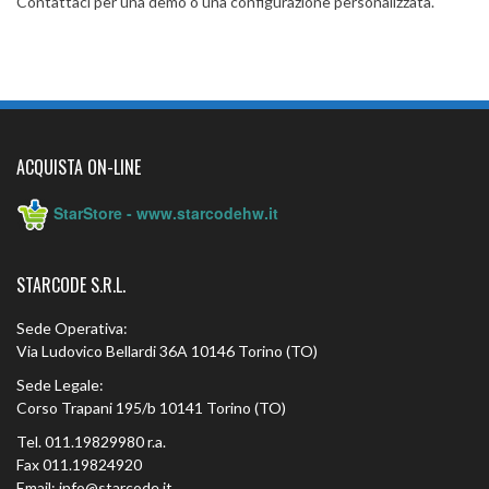
Contattaci per una demo o una configurazione personalizzata.
ACQUISTA ON-LINE
StarStore - www.starcodehw.it
STARCODE S.R.L.
Sede Operativa:
Via Ludovico Bellardi 36A 10146 Torino (TO)
Sede Legale:
Corso Trapani 195/b 10141 Torino (TO)
Tel. 011.19829980 r.a.
Fax 011.19824920
Email: info@starcode.it