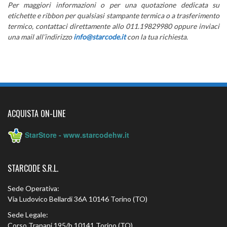
Per maggiori informazioni o per una quotazione dedicata su
etichette e ribbon per qualsiasi stampante termica o a trasferimento
termico, contattaci direttamente allo 011.19829980
oppure inviaci
una mail all’indirizzo
info@starcode.it
con la tua richiesta.
ACQUISTA ON-LINE
StarStore - www.starcodehw.it
STARCODE S.R.L.
Sede Operativa:
Via Ludovico Bellardi 36A 10146 Torino (TO)
Sede Legale:
Corso Trapani 195/b 10141 Torino (TO)