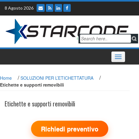
Skip
8 Agosto 2026
to
content
Toggle
navigation
/
/
Home
SOLUZIONI PER L’ETICHETTATURA
Etichette e supporti removibili
Etichette e supporti removibili
Richiedi preventivo