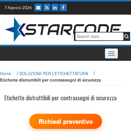
Skip
7 Agosto 2026
to
content
Toggle
navigation
/
/
Home
SOLUZIONI PER L’ETICHETTATURA
Etichette distruttibili per contrassegni di sicurezza
Etichette distruttibili per contrassegni di sicurezza
Richiedi preventivo