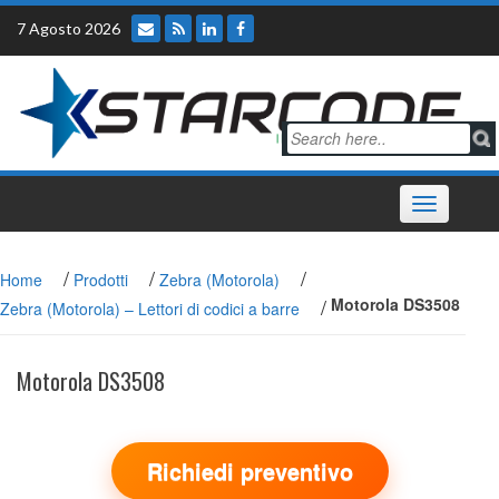
Skip
7 Agosto 2026
to
content
Toggle
navigation
/
/
/
Home
Prodotti
Zebra (Motorola)
/
Motorola DS3508
Zebra (Motorola) – Lettori di codici a barre
Motorola DS3508
Richiedi preventivo