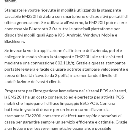
tablet.
Stampate le vostre ricevute in mobilità utilizzando la stampante
tascabile EM220II di Zebra con smartphone e dispositivi portatili di
ultima generazione. Se utilizzata all’esterno, la EM220II può essere
connessa via Bluetooth 3.0 a tutte le principali piattaforme per
dispositivi mobili, quali Apple iOS, Android, Windows Mobile e
BlackBerry.
Se invece la vostra applicazione è all’interno dell’azienda, potete
collegare in modo sicuro la stampante EM220II alle reti esistenti
mediante una connessione 802.11b/g. Grazie a questa stampante
portatile leggera e facile da usare potrete stampare velocemente e
senza difficoltà ricevute da 2 pollici, incrementando il livello di
soddisfazione dei vostri clienti.
Progettata per l’integrazione immediata nei sistemi POS esistenti,
la EM220II ha un costo contenuto ed è perfetta per attività POS
mobili che impiegano il diffuso linguaggio ESC/POS. Con una
batteria in grado di durare per un intero turno di lavoro, la
stampante EM220II consente di effettuare rapide operazioni di
cassa per garantire sempre un servizio efficiente e ottimale. Grazie
a un lettore per tessere magnetiche opzionale, è possibile