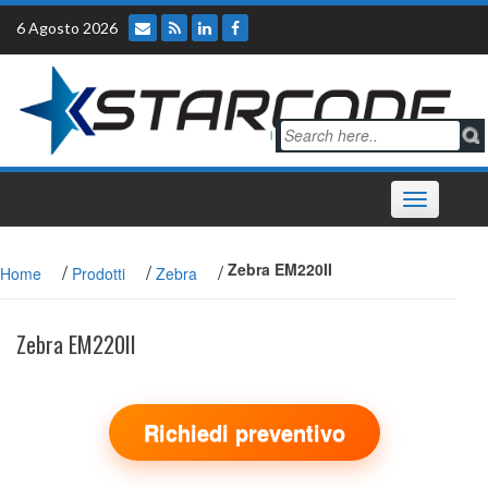
Skip
6 Agosto 2026
to
content
Toggle
navigation
/
/
/
Zebra EM220II
Home
Prodotti
Zebra
Zebra EM220II
Richiedi preventivo