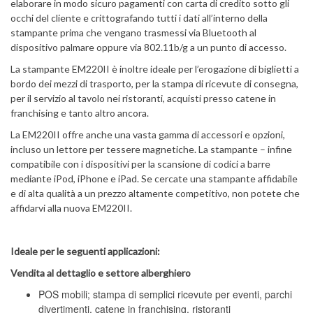
elaborare in modo sicuro pagamenti con carta di credito sotto gli
occhi del cliente e crittografando tutti i dati all’interno della
stampante prima che vengano trasmessi via Bluetooth al
dispositivo palmare oppure via 802.11b/g a un punto di accesso.
La stampante EM220II è inoltre ideale per l’erogazione di biglietti a
bordo dei mezzi di trasporto, per la stampa di ricevute di consegna,
per il servizio al tavolo nei ristoranti, acquisti presso catene in
franchising e tanto altro ancora.
La EM220II offre anche una vasta gamma di accessori e opzioni,
incluso un lettore per tessere magnetiche. La stampante – infine
compatibile con i dispositivi per la scansione di codici a barre
mediante iPod, iPhone e iPad. Se cercate una stampante affidabile
e di alta qualità a un prezzo altamente competitivo, non potete che
affidarvi alla nuova EM220II.
Ideale per le seguenti applicazioni:
Vendita al dettaglio e settore alberghiero
POS mobili; stampa di semplici ricevute per eventi, parchi
divertimenti, catene in franchising, ristoranti