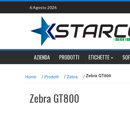
Skip
6 Agosto 2026
to
content
AZIENDA
PRODOTTI
ETICHETTE
SO
/
/
/
Zebra GT800
Home
Prodotti
Zebra
Zebra GT800