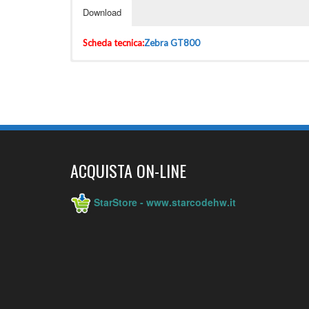
Download
Scheda tecnica:
Zebra GT800
ACQUISTA ON-LINE
StarStore - www.starcodehw.it