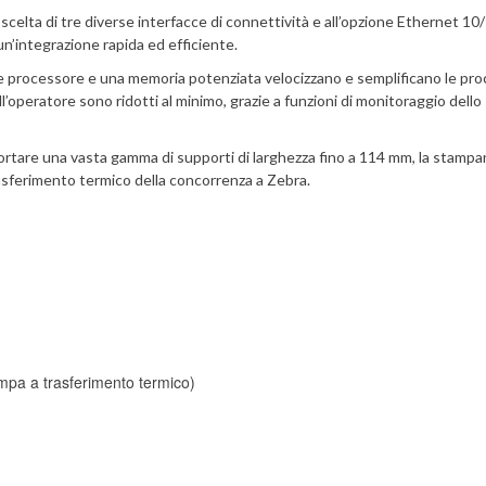
 scelta di tre diverse interfacce di connettività e all’opzione Ethernet 1
un’integrazione rapida ed efficiente.
e processore e una memoria potenziata velocizzano e semplificano le pro
ll’operatore sono ridotti al minimo, grazie a funzioni di monitoraggio dello
ortare una vasta gamma di supporti di larghezza fino a 114 mm, la stampan
asferimento termico della concorrenza a Zebra.
tampa a trasferimento termico)