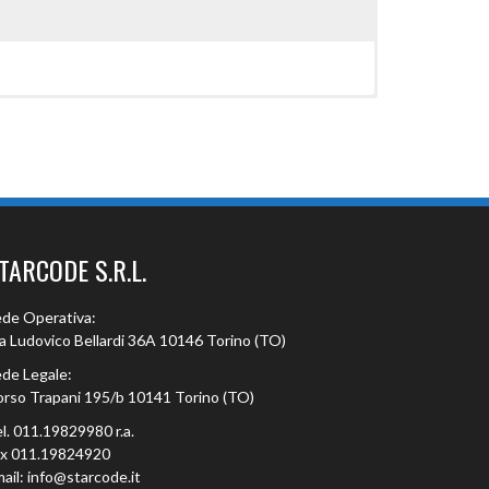
TARCODE S.R.L.
de Operativa:
a Ludovico Bellardi 36A 10146 Torino (TO)
de Legale:
rso Trapani 195/b 10141 Torino (TO)
l. 011.19829980 r.a.
ax 011.19824920
ail: info@starcode.it