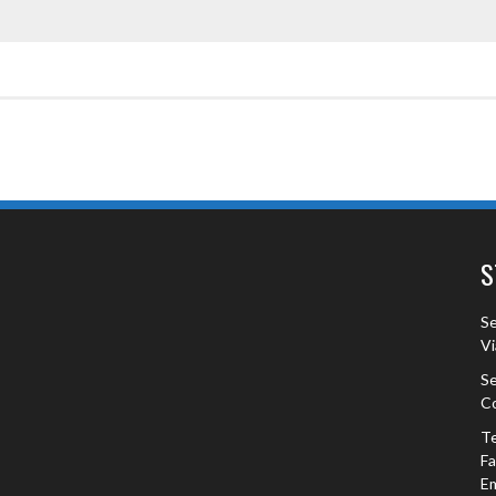
S
Se
Vi
Se
Co
Te
F
Em