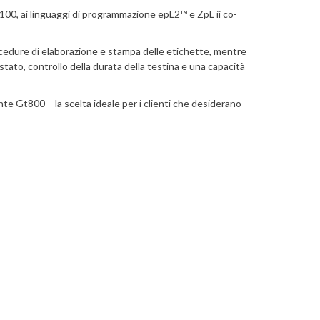
0/100, ai linguaggi di programmazione epL2™ e ZpL ii co-
cedure di elaborazione e stampa delle etichette, mentre
 stato, controllo della durata della testina e una capacità
te Gt800 – la scelta ideale per i clienti che desiderano