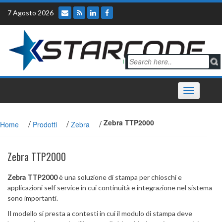
Skip
7 Agosto 2026
to
content
Toggle
navigation
/
/
/
Zebra TTP2000
Home
Prodotti
Zebra
Zebra TTP2000
Zebra TTP2000
è una soluzione di stampa per chioschi e
applicazioni self service in cui continuità e integrazione nel sistema
sono importanti.
Il modello si presta a contesti in cui il modulo di stampa deve