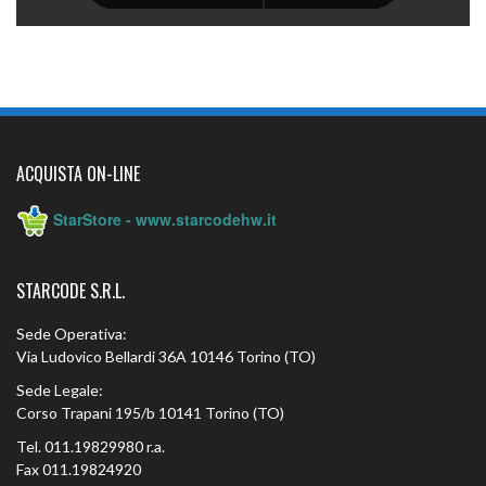
ACQUISTA ON-LINE
StarStore - www.starcodehw.it
STARCODE S.R.L.
Sede Operativa:
Via Ludovico Bellardi 36A 10146 Torino (TO)
Sede Legale:
Corso Trapani 195/b 10141 Torino (TO)
Tel. 011.19829980 r.a.
Fax 011.19824920