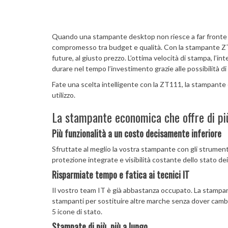
Quando una stampante desktop non riesce a far fronte al
compromesso tra budget e qualità. Con la stampante ZT1
future, al giusto prezzo. L’ottima velocità di stampa, l’in
durare nel tempo l’investimento grazie alle possibilità 
Fate una scelta intelligente con la ZT111, la stampante e
utilizzo.
La stampante economica che offre di pi
Più funzionalità a un costo decisamente inferiore
Sfruttate al meglio la vostra stampante con gli strumenti 
protezione integrate e visibilità costante dello stato dei
Risparmiate tempo e fatica ai tecnici IT
Il vostro team IT è già abbastanza occupato. La stampant
stampanti per sostituire altre marche senza dover cambiare 
5 icone di stato.
Stampate di più, più a lungo