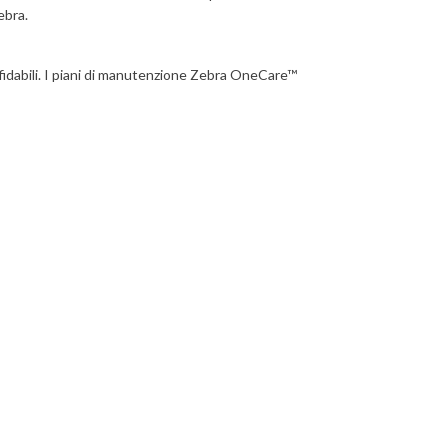
ebra.
ffidabili. I piani di manutenzione Zebra OneCare™