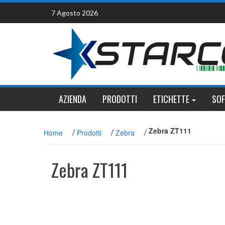
Skip
7 Agosto 2026
to
content
AZIENDA
PRODOTTI
ETICHETTE
SO
/
/
/
Zebra ZT111
Home
Prodotti
Zebra
Zebra ZT111