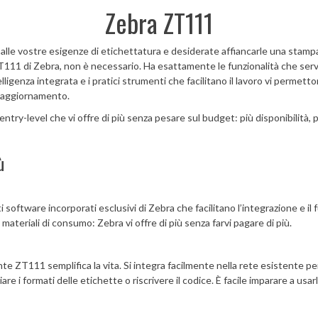
Zebra ZT111
le vostre esigenze di etichettatura e desiderate affiancarle una stampa
11 di Zebra, non è necessario. Ha esattamente le funzionalità che serv
telligenza integrata e i pratici strumenti che facilitano il lavoro vi perme
di aggiornamento.
ntry-level che vi offre di più senza pesare sul budget: più disponibilità, p
ù
software incorporati esclusivi di Zebra che facilitano l’integrazione e il 
 materiali di consumo: Zebra vi offre di più senza farvi pagare di più.
e ZT111 semplifica la vita. Si integra facilmente nella rete esistente pe
i formati delle etichette o riscrivere il codice. È facile imparare a usarla