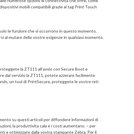
e alle numerose opzioni di connettività che offre, come
spositivi mobili compatibili grazie al tag Print Touch
 solo le funzioni che vi occorrono in questo momento.
si al mutare delle vostre esigenze in qualsiasi momento.
i. Proteggete la ZT111 all’avvio con Secure Boot e
re dal servizio la ZT111, potete azzerare facilmente
ds, un tool di PrintSecure, proteggete le vostre reti
mento su questi articoli per diffondere informazioni di
uzioni, la produttivita cala e i costi aumentano. – per
ti e ottimizzate dalla vostra stampante Zebra. Per il