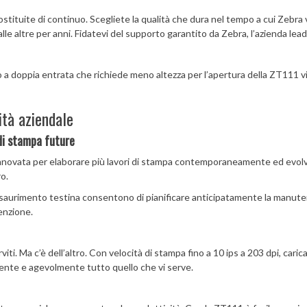
tituite di continuo. Scegliete la qualità che dura nel tempo a cui Zebra v
 altre per anni. Fidatevi del supporto garantito da Zebra, l’azienda leade
o a doppia entrata che richiede meno altezza per l’apertura della ZT111 v
ità aziendale
 di stampa future
novata per elaborare più lavori di stampa contemporaneamente ed evolve
ro.
l’esaurimento testina consentono di pianificare anticipatamente la manuten
tenzione.
ti. Ma c’è dell’altro. Con velocità di stampa fino a 10 ips a 203 dpi, caric
ente e agevolmente tutto quello che vi serve.