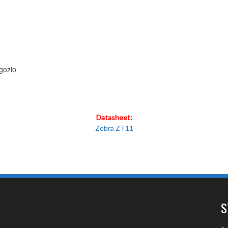
egozio
Datasheet:
Zebra ZT11
S