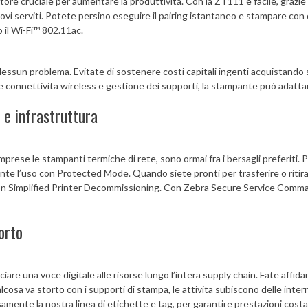
attore cruciale per aumentare la produttività. Con la ZT111 è facile, grazi
i serviti. Potete persino eseguire il pairing istantaneo e stampare con di
il Wi-Fi™ 802.11ac.
Nessun problema. Evitate di sostenere costi capitali ingenti acquistando
e connettivita wireless e gestione dei supporti, la stampante può adattar
 e infrastruttura
 comprese le stampanti termiche di rete, sono ormai fra i bersagli preferit
te l’uso con Protected Mode. Quando siete pronti per trasferire o ritira
 con Simplified Printer Decommissioning. Con Zebra Secure Service Comman
orto
are una voce digitale alle risorse lungo l’intera supply chain. Fate affida
lcosa va storto con i supporti di stampa, le attivita subiscono delle interr
nte la nostra linea di etichette e tag, per garantire prestazioni costan