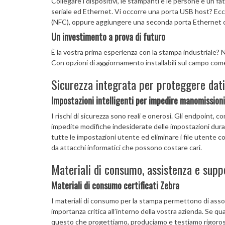
Collegare i dispositivi, le stampanti e le persone è un f
seriale ed Ethernet. Vi occorre una porta USB host? Eccov
(NFC), oppure aggiungere una seconda porta Ethernet o 
Un investimento a prova di futuro
È la vostra prima esperienza con la stampa industriale? 
Con opzioni di aggiornamento installabili sul campo com
Sicurezza integrata per proteggere dati
Impostazioni intelligenti per impedire manomissioni
I rischi di sicurezza sono reali e onerosi. Gli endpoint,
impedite modifiche indesiderate delle impostazioni duran
tutte le impostazioni utente ed eliminare i file utente
da attacchi informatici che possono costare cari.
Materiali di consumo, assistenza e supp
Materiali di consumo certificati Zebra
I materiali di consumo per la stampa permettono di associ
importanza critica all’interno della vostra azienda. Se qua
questo che progettiamo, produciamo e testiamo rigorosame