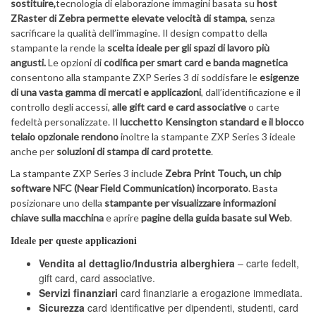
sostituire,
tecnologia di elaborazione immagini basata su
host
ZRaster di Zebra permette elevate velocità di stampa
, senza
sacrificare la qualità dell’immagine. Il design compatto della
stampante la rende la
scelta ideale per gli spazi di lavoro più
angusti.
Le opzioni di
codifica per smart card e banda magnetica
consentono alla stampante ZXP Series 3 di soddisfare le
esigenze
di una vasta gamma di mercati e applicazioni
, dall’identificazione e il
controllo degli accessi,
alle gift card e card associative
o carte
fedeltà personalizzate. Il
lucchetto Kensington standard e il blocco
telaio opzionale rendono
inoltre la stampante ZXP Series 3 ideale
anche per
soluzioni di stampa di card protette
.
La stampante ZXP Series 3 include
Zebra Print Touch, un chip
software NFC (Near Field Communication) incorporato
. Basta
posizionare uno della
stampante per visualizzare informazioni
chiave sulla macchina
e aprire
pagine della guida basate sul Web
.
Ideale per queste applicazioni
Vendita al dettaglio/
Industria alberghiera
– carte fedelt,
gift card, card associative.
Servizi finanziari
card finanziarie a erogazione immediata.
Sicurezza
card identificative per dipendenti, studenti, card