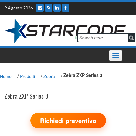
Skip
9 Agosto 2026
to
content
Toggle
navigation
/
/
/
Zebra ZXP Series 3
Home
Prodotti
Zebra
Zebra ZXP Series 3
Richiedi preventivo