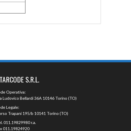
TARCODE S.R.L.
de Operativa:
a Ludovico Bellardi 36A 10146 Torino (TO)
de Legale:
rso Trapani 195/b 10141 Torino (TO)
l. 011.19829980 r.a.
ax 011.19824920