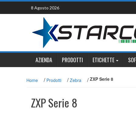
Skip
8 Agosto 2026
to
content
AZIENDA
PRODOTTI
ETICHETTE
SO
/
/
/
ZXP Serie 8
Home
Prodotti
Zebra
ZXP Serie 8