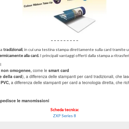
– – – – – – – – –
ta
tradizionali
, in cui una testina stampa direttamente sulla card tramite u
ermicamente alla card.
I principali vantaggi offerti dalla stampa a ritrasf
i
ci non omogenee,
come le
smart card
ie della card
), a differenza delle stampanti per card tradizionali, che l
 PVC,
a differenza delle stampanti per card a tecnologia diretta, che ri
impedisce le manomissioni
Scheda tecnica:
ZXP Series 8