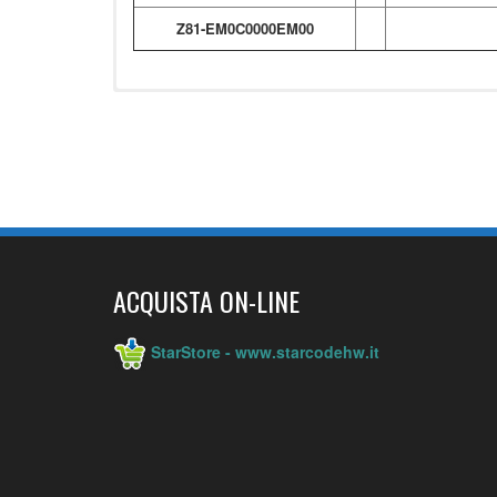
Z81-EM0C0000EM00
ACQUISTA ON-LINE
StarStore - www.starcodehw.it