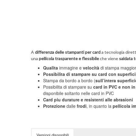
A
differenza delle stampanti per card
a tecnologia diret
una
pellicola trasparente e flessibile
che viene
saldata t
Qualita
immagine e
velocità
di stampa maggior
Possibilita di stampare su card con superfi
Stampa da bordo a bordo (
sull’intera superfic
Possibilita di stampare su
card in PVC e non in
disponibile soltanto nelle card in PVC
Card piu durature e resistenti alle abrasioni
Protezione
dalle
frodi
, in quanto la
pellicola 
Versioni disponibili