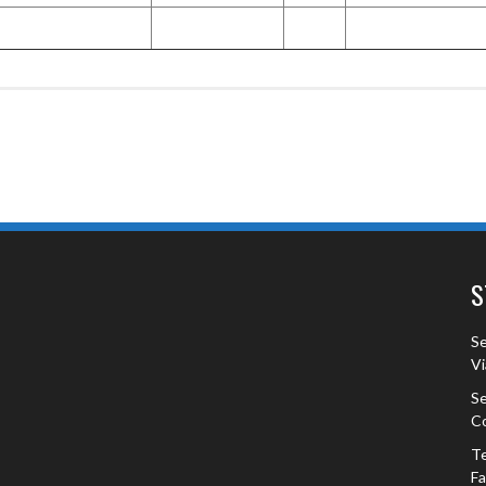
S
Se
Vi
Se
Co
Te
F