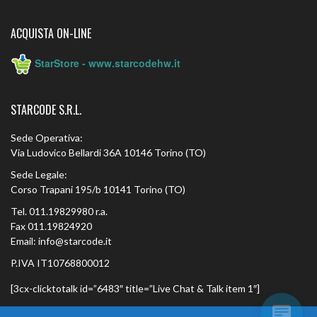
ACQUISTA ON-LINE
StarStore - www.starcodehw.it
STARCODE S.R.L.
Sede Operativa:
Via Ludovico Bellardi 36A 10146 Torino (TO)
Sede Legale:
Corso Trapani 195/b 10141 Torino (TO)
Tel. 011.19829980 r.a.
Fax 011.19824920
Email: info@starcode.it
P.IVA IT10768800012
[3cx-clicktotalk id=”6483″ title=”Live Chat & Talk item 1″]