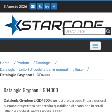
Skip
8 Agosto 2026
to
content
Toggle
navigation
/
/
/
Home
Prodotti
Datalogic
/
Datalogic – Lettori di codici a barre manuali multiuso
Datalogic Gryphon L GD4300
Datalogic Gryphon L GD4300
Datalogic Gryphon L GD4300
è un lettore barcode lineare general
purpose progettato per attività quotidiane di scansione in retail,
ufficio e contesti professionali leggeri.