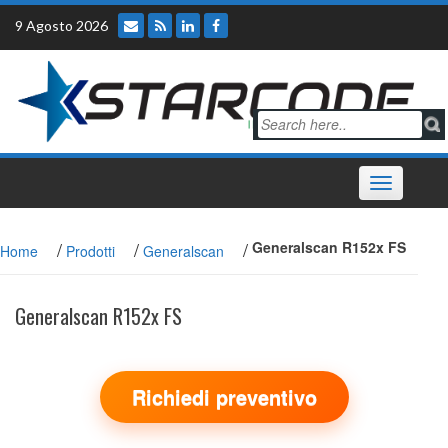
Skip
9 Agosto 2026
to
content
Toggle
navigation
/
/
/
Generalscan R152x FS
Home
Prodotti
Generalscan
Generalscan R152x FS
Richiedi preventivo