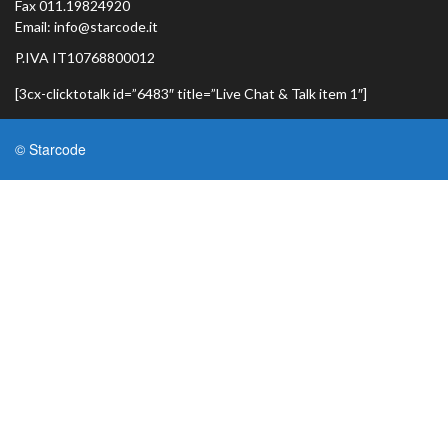
Fax 011.19824920
Email: info@starcode.it
P.IVA IT10768800012
[3cx-clicktotalk id=”6483″ title=”Live Chat & Talk item 1″]
© Starcode