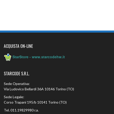
Download (PDF, 747KB)
Download (PDF, 727KB)
ACQUISTA ON-LINE
StarStore - www.starcodehw.it
STARCODE S.R.L.
Sede Operativa:
Via Ludovico Bellardi 36A 10146 Torino (TO)
Sede Legale:
Corso Trapani 195/b 10141 Torino (TO)
Tel. 011.19829980 r.a.