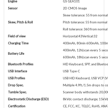
Engine
GS GEA101
Sensor
2D CMOS Image
Skew tolerance: 55 from normal
Skew, Pitch & Roll
Pitch tolerance: 55 from normal
Roll tolerance: 360 from normal
Field of view
Horizontal:43Vertical:32
Charging Time
400mAh, 80min 600mAh, 100m
400mAh, 12h(scan every 5 seco
Battery Life
600mAh, 18h(scan every 5 seco
Bluetooth Profiles
HID Keyboard, SPP, and Bluetoo
USB Interface
USB Type-C
USB Profiles
USB HID Keyboard, USB VCP (Vir
Drop Spec.
Multiple 4.9ft./1.5m drops to c
Tumble Spec.
Scanner body withstands 20,000
Electrostatic Discharge (ESD)
8kVdc contact discharge; 15kVdc
Certification
CE, FCC, KC, TELEC, RoHS, AN