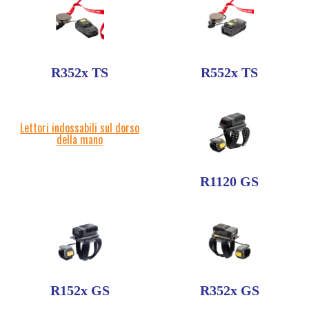
R352x TS
R552x TS
Lettori indossabili sul dorso
della mano
R1120 GS
R152x GS
R352x GS