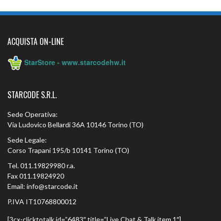
ACQUISTA ON-LINE
StarStore - www.starcodehw.it
STARCODE S.R.L.
Sede Operativa:
Via Ludovico Bellardi 36A 10146 Torino (TO)
Sede Legale:
Corso Trapani 195/b 10141 Torino (TO)
Tel. 011.19829980 r.a.
Fax 011.19824920
Email: info@starcode.it
P.IVA IT10768800012
[3cx-clicktotalk id=”6483″ title=”Live Chat & Talk item 1″]