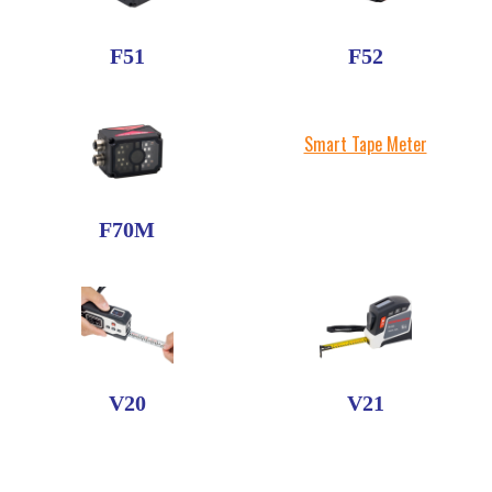
F51
F52
Smart Tape Meter
F70M
V20
V21