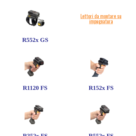
Lettori da montare su
impugnatura
R552x GS
R1120 FS
R152x FS
R352x FS
R552x FS