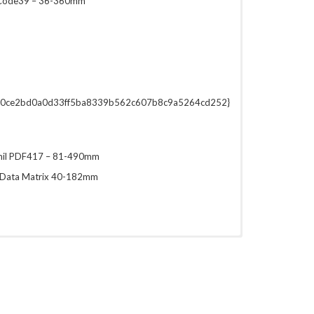
 Code39 – 36-360mm
0ce2bd0a0d33ff5ba8339b562c607b8c9a5264cd252}
mil PDF417 – 81-490mm
/Data Matrix 40-182mm