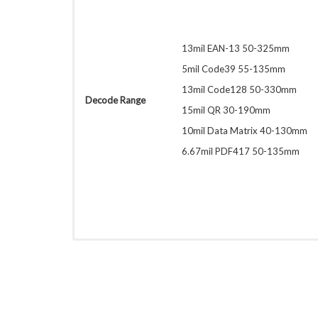
13mil EAN-13 50-325mm
5mil Code39 55-135mm
13mil Code128 50-330mm
Decode Range
15mil QR 30-190mm
10mil Data Matrix 40-130mm
6.67mil PDF417 50-135mm
Download (PDF, 1.4MB)