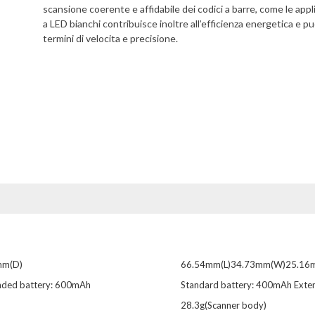
scansione coerente e affidabile dei codici a barre, come le applic
a LED bianchi contribuisce inoltre all’efficienza energetica e p
termini di velocita e precisione.
mm(D)
66.54mm(L)34.73mm(W)25.16
nded battery: 600mAh
Standard battery: 400mAh Exte
28.3g(Scanner body)