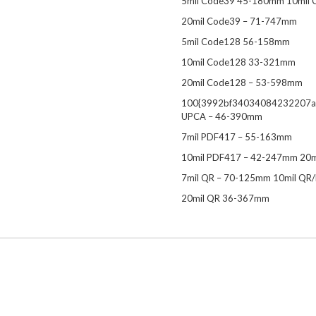
5mil Code39 45-180mm 10mil
20mil Code39 – 71-747mm
5mil Code128 56-158mm
10mil Code128 33-321mm
20mil Code128 – 53-598mm
100{3992bf34034084232207a
UPCA – 46-390mm
7mil PDF417 – 55-163mm
10mil PDF417 – 42-247mm 20
7mil QR – 70-125mm 10mil QR
20mil QR 36-367mm