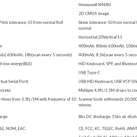
Honeywell N4680
2D CMOS Image
itch tolerance: 55 from normal Roll
Skew tolerance: 50 from normal P
normal
Horizontal:20Vertical:15
n
400mAh, 80min 600mAh, 100m
ds) 600mAh, 18h(scan every 5 seconds)
400mAh, 8.5h(scan every 5 seco
h low energy(BLE)
HID Keyboard, SPP, and Bluetoo
USB Type-C
ual Serial Port)
USB HID Keyboard, USB VCP (Virt
ncrete
Multiple 4.9ft./1.5M drops to co
times from 3.3ft./1M with frequency of 10
Scanner body withstands 20,000 
minute.
arge
8kv DC discharge; 15kv air disc
TEL, NOM, EAC
CE, FCC, KC, TELEC, RoHS, ANA