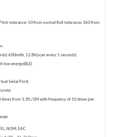
itch tolerance: 50 from normal Roll tolerance: 360 from
in
nds) 600mAh, 12.8h(scan every 5 seconds)
th low energy(BLE)
ual Serial Port)
ncrete
times from 3.3ft./1M with frequency of 10 times per
harge
TEL, NOM, EAC