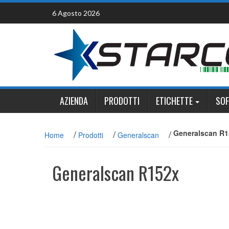
Skip
6 Agosto 2026
to
content
AZIENDA
PRODOTTI
ETICHETTE
SO
/
/
/
Generalscan R1
Home
Prodotti
Generalscan
Generalscan R152x