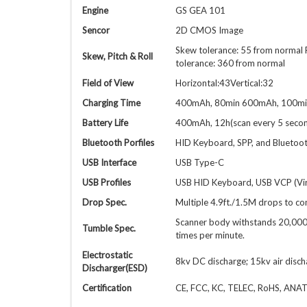
Engine
GS GEA 101
Sencor
2D CMOS Image
Skew tolerance: 55 from normal P
Skew, Pitch & Roll
tolerance: 360 from normal
Field of View
Horizontal:43Vertical:32
Charging Time
400mAh, 80min 600mAh, 100mi
Battery Life
400mAh, 12h(scan every 5 secon
Bluetooth Porfiles
HID Keyboard, SPP, and Bluetoot
USB Interface
USB Type-C
USB Profiles
USB HID Keyboard, USB VCP (Virt
Drop Spec.
Multiple 4.9ft./1.5M drops to co
Scanner body withstands 20,000 
Tumble Spec.
times per minute.
Electrostatic
8kv DC discharge; 15kv air disch
Discharger(ESD)
Certification
CE, FCC, KC, TELEC, RoHS, ANA