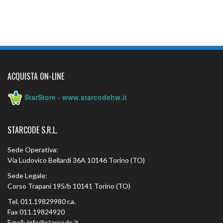
ACQUISTA ON-LINE
StarStore - www.starcodehw.it
STARCODE S.R.L.
Sede Operativa:
Via Ludovico Bellardi 36A 10146 Torino (TO)
Sede Legale:
Corso Trapani 195/b 10141 Torino (TO)
Tel. 011.19829980 r.a.
Fax 011.19824920
Email: info@starcode.it