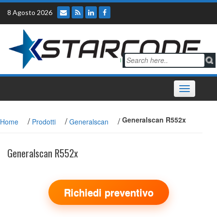
Skip
8 Agosto 2026
to
content
Toggle
navigation
/
/
/
Generalscan R552x
Home
Prodotti
Generalscan
Generalscan R552x
Richiedi preventivo