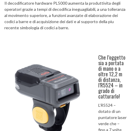
Il decodificatore hardware PL5000 aumenta la produttivita degli
operatori grazie a tempi di decodifica ineguagliabili, a una tolleranza
al movimento superiore, a funzioni avanzate di elaborazione dei
codici a barre e di acquisizione dei dati e al supporto della piu
recente simbologia di codici a barre.
Che l’oggetto
sia a portata
di mano o a
oltre 12,2 m
di distanza,
l’R5524 – in
grado di
catturarlo!
L’R5524 –
dotato di un
puntatore laser
verde che –
fino a 7 volte