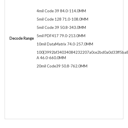
4mil Code 39 84.0-114.0MM
5mil Code 128 71.0-108.0MM
5mil Code 39 50.8-343.0MM
5mil PDF417 79.0-213.0MM
Decode Range
10mil DataMatrix 74.0-257.0MM
100{3992bf34034084232207a0ce2bd0a0d33ff5ba
A 46.0-660.0MM
20mil Code39 50.8-762.0MM
Download (PDF, 1.76MB)