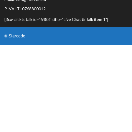
P.IVA IT10768800012
[3cx-clicktotalk id=”6483″ title=”Live Chat & Talk item 1″]
© Starcode