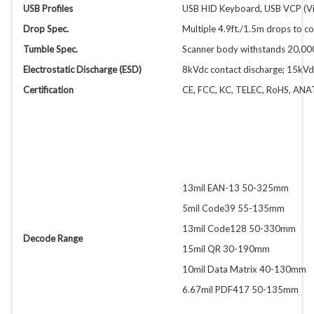
USB Profiles
USB HID Keyboard, USB VCP (Virt
Drop Spec.
Multiple 4.9ft./1.5m drops to c
Tumble Spec.
Scanner body withstands 20,000 
Electrostatic Discharge (ESD)
8kVdc contact discharge; 15kVdc
Certification
CE, FCC, KC, TELEC, RoHS, AN
13mil EAN-13 50-325mm
5mil Code39 55-135mm
13mil Code128 50-330mm
Decode Range
15mil QR 30-190mm
10mil Data Matrix 40-130mm
6.67mil PDF417 50-135mm