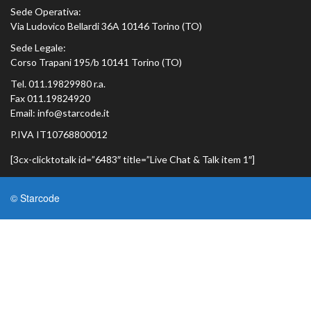
Sede Operativa:
Via Ludovico Bellardi 36A 10146 Torino (TO)
Sede Legale:
Corso Trapani 195/b 10141 Torino (TO)
Tel. 011.19829980 r.a.
Fax 011.19824920
Email: info@starcode.it
P.IVA IT10768800012
[3cx-clicktotalk id=”6483″ title=”Live Chat & Talk item 1″]
© Starcode