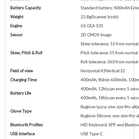
Battery Capacity
Standard battery: 400mAh Ext
Weight
25.8g(Scanner body)
Engine
GS GEA 101
Sensor
2D CMOS Image
Skew tolerance: 55 from normal
Skew, Pitch & Roll
Pitch tolerance: 55 from normal
Roll tolerance: 360 from normal
Field of view
Horizontal:43Vertical:32
Charging Time
400mAh, 80min 600mAh, 100m
400mAh, 12h(scan every 5 seco
Battery Life
600mAh, 18h(scan every 5 seco
Ruglove-Lycra: one-size-fits-all(
Glove Type
Ruglove-Silicone: one-size-fits-a
Bluetooth Profiles
HID Keyboard, SPP, and Bluetoo
USB Interface
USB Type-C