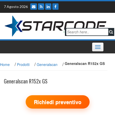
Skip
7 Agosto 2026
to
content
Toggle
navigation
/
/
/
Generalscan R152x GS
Home
Prodotti
Generalscan
Generalscan R152x GS
Richiedi preventivo