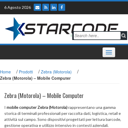
Skip
6 Agosto 2026
to
content
Toggle
navigation
/
/
/
Home
Prodotti
Zebra (Motorola)
Zebra (Motorola) – Mobile Computer
Zebra (Motorola) – Mobile Computer
I
mobile computer Zebra (Motorola)
rappresentano una gamma
storica di terminali professionali per raccolta dati, logistica, retail e
attività sul campo. Sono dispositivi progettati per lettura barcode,
gestione operativa e utilizzo intensivo in contesti aziendali.