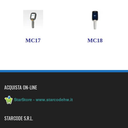
MC17
MC18
ACQUISTA ON-LINE
StarStore - www.starcodehw.it
STARCODE S.R.L.