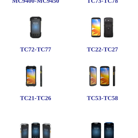
MC9400-MC9450
TC73-TC78
TC72-TC77
TC22-TC27
TC21-TC26
TC53-TC58