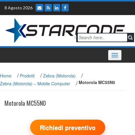
Skip
8 Agosto 2026
to
content
Toggle
navigation
/
/
/
Home
Prodotti
Zebra (Motorola)
/
Motorola MC55N0
Zebra (Motorola) – Mobile Computer
Motorola MC55N0
Richiedi preventivo