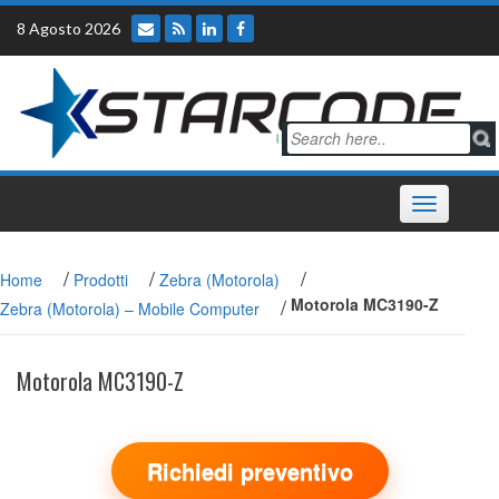
Skip
8 Agosto 2026
to
content
Toggle
navigation
/
/
/
Home
Prodotti
Zebra (Motorola)
/
Motorola MC3190-Z
Zebra (Motorola) – Mobile Computer
Motorola MC3190-Z
Richiedi preventivo