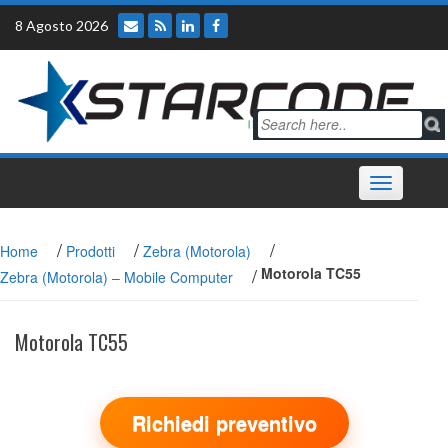
Skip
8 Agosto 2026
to
content
Toggle
navigation
/
/
/
Home
Prodotti
Zebra (Motorola)
/
Motorola TC55
Zebra (Motorola) – Mobile Computer
Motorola TC55
Richiedi preventivo