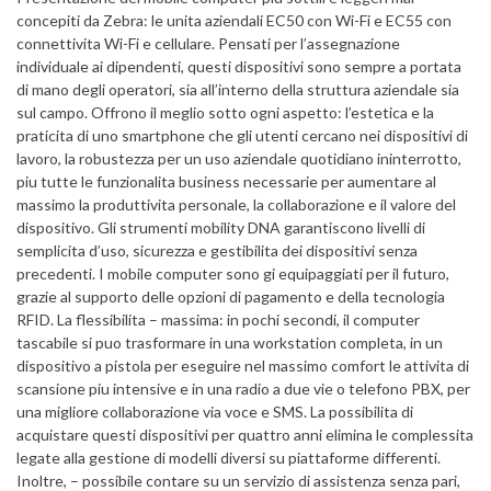
concepiti da Zebra: le unita aziendali EC50 con Wi-Fi e EC55 con
connettivita Wi-Fi e cellulare. Pensati per l’assegnazione
individuale ai dipendenti, questi dispositivi sono sempre a portata
di mano degli operatori, sia all’interno della struttura aziendale sia
sul campo. Offrono il meglio sotto ogni aspetto: l’estetica e la
praticita di uno smartphone che gli utenti cercano nei dispositivi di
lavoro, la robustezza per un uso aziendale quotidiano ininterrotto,
piu tutte le funzionalita business necessarie per aumentare al
massimo la produttivita personale, la collaborazione e il valore del
dispositivo. Gli strumenti mobility DNA garantiscono livelli di
semplicita d’uso, sicurezza e gestibilita dei dispositivi senza
precedenti. I mobile computer sono gi equipaggiati per il futuro,
grazie al supporto delle opzioni di pagamento e della tecnologia
RFID. La flessibilita – massima: in pochi secondi, il computer
tascabile si puo trasformare in una workstation completa, in un
dispositivo a pistola per eseguire nel massimo comfort le attivita di
scansione piu intensive e in una radio a due vie o telefono PBX, per
una migliore collaborazione via voce e SMS. La possibilita di
acquistare questi dispositivi per quattro anni elimina le complessita
legate alla gestione di modelli diversi su piattaforme differenti.
Inoltre, – possibile contare su un servizio di assistenza senza pari,