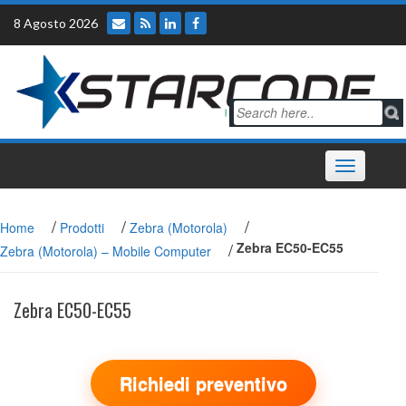
Skip
8 Agosto 2026
to
content
Toggle
navigation
/
/
/
Home
Prodotti
Zebra (Motorola)
/
Zebra EC50-EC55
Zebra (Motorola) – Mobile Computer
Zebra EC50-EC55
Richiedi preventivo