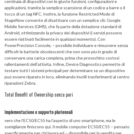
centinaia di dispositivi con le giuste funzioni, configurazioni e
applicazioni, tramite la semplice scansione di un codice a barre o il
tocco di un tag NFC. Inoltre, la funzione Restricted Mode di
StageNow consente di disattivare con un semplice clic Google
Mobile Services (GMS), che fa parte della dotazione standard di
Android, ottimizzando la privacy dei dispositivi (i servizi possono
essere riattivati facilmente in qualsiasi momento). Con
PowerPrecision Console, – possibile individuare e rimuovere senza
difficolt le batterie obsolescenti che non sono piu in grado di
conservare una carica completa, prima che provochino costosi
rallentamenti dell’attivita. Infine, Device Diagnostics permette di
testare tutti i sistemi principali per determinare se un dispositivo
puo essere riparato in loco, eliminando inutili trasferimenti al centro
riparazioni Zebra.
Total Benefit of Ownership senza pari
Implementazione e supporto pluriennali
vero che l’EC50/EC55 ha l’aspetto di uno smartphone, ma le
somiglianze finiscono qui. Il mobile computer EC50/EC55 – pensato
specificamente per chi lavora ed – disponibile per la vendita per