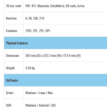
2D bar code
PDF-417, Maxicode, DataMatrix, QR code, Aztec
Rotation
0, 90, 180, 270
Emulaion
TSPL, EPL, ZPL, DPL
Physical Features
Dimension
282 mm (D) x 232.2 mm (W) x 173.4 mm (H)
Weight
2.56 kg
Software
Driver
Windows / Linux / Mac
SDK
Windows / Android / iOS