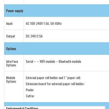
Power supply
Input
AC 100-240V 1.5A, 50-60Hz
Output
DC 24V/2.5A
Options
Interface
Serial – – WIFI module – Bluetooth module
Options
Module
External paper roll holder and 1 “paper roll;
Options
Extension board for external paper roll holder;
Peeler
Cutter
Environmental Conditions