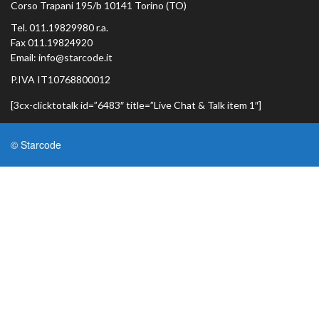
Corso Trapani 195/b 10141 Torino (TO)
Tel. 011.19829980 r.a.
Fax 011.19824920
Email: info@starcode.it
P.IVA IT10768800012
[3cx-clicktotalk id=”6483″ title=”Live Chat & Talk item 1″]
© Starcode