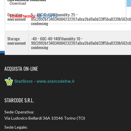
Download
Operation
5 ~ 40C41~104FHumidity: 25 ~
Scheda tecnica:
4B-2054TG
environment
85{3992bf34034084232207a0ce2bd0a0d33ff5ba8339b562c6
condensing
Storage
-40 ~ 60C-40~140FHumidity: 10 ~
environment
90{3992bf34034084232207a0ce2bd0a0d33ff5ba8339b562c6
condensing
ACQUISTA ON-LINE
StarStore - www.starcodehw.it
STARCODE S.R.L.
Sede Operativa:
Via Ludovico Bellardi 36A 10146 Torino (TO)
Sede Legale: