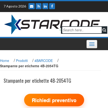
Skip
7 Agosto 2026
to
content
Toggle
navigation
/
/
/
Home
Prodotti
4BARCODE
Stampante per etichette 4B-2054TG
Stampante per etichette 4B-2054TG
Richiedi preventivo