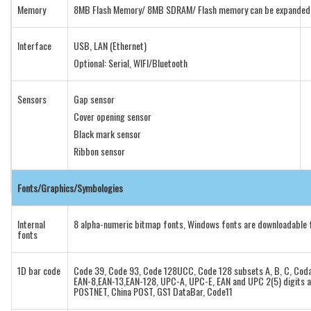
Memory
8MB Flash Memory/ 8MB SDRAM/ Flash memory can be expanded 
Interface
USB, LAN (Ethernet)
Optional: Serial, WIFI/Bluetooth
Sensors
Gap sensor
Cover opening sensor
Black mark sensor
Ribbon sensor
Fonts/Graphics/Symbologies
Internal
8 alpha-numeric bitmap fonts, Windows fonts are downloadable 
fonts
1D bar code
Code 39, Code 93, Code 128UCC, Code 128 subsets A, B, C, Codab
EAN-8,EAN-13,EAN-128, UPC-A, UPC-E, EAN and UPC 2(5) digits a
POSTNET, China POST, GS1 DataBar, Code11