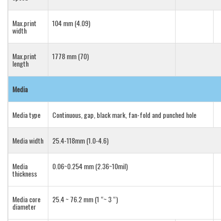
Max.print
104 mm (4.09)
width
Max.print
1778 mm (70)
length
Media
Media type
Continuous, gap, black mark, fan-fold and punched hole
Media width
25.4-118mm (1.0-4.6)
Media
0.06~0.254 mm (2.36~10mil)
thickness
Media core
25.4 ~ 76.2 mm (1 “~ 3 “)
diameter