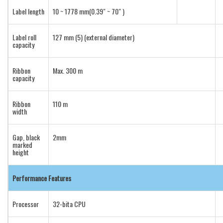
Label length
10 ~ 1778 mm(0.39″ ~ 70″ )
Label roll
127 mm (5) (external diameter)
capacity
Ribbon
Max. 300 m
capacity
Ribbon
110 m
width
Gap, black
2mm
marked
height
Performance Features
Processor
32-bita CPU