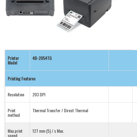
Printer
4B-2054TG
Model
Printing Features
Resolution
203 DPI
Print
Thermal Transfer / Direct Thermal
method
Max.print
127 mm (5) / s Max.
speed