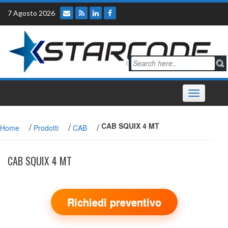
Skip
7 Agosto 2026
to
content
Toggle
navigation
/
/
/
CAB SQUIX 4 MT
Home
Prodotti
CAB
CAB SQUIX 4 MT
Richiedi preventivo