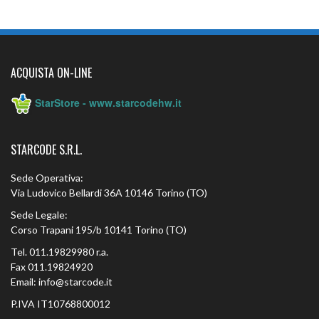
ACQUISTA ON-LINE
StarStore - www.starcodehw.it
STARCODE S.R.L.
Sede Operativa:
Via Ludovico Bellardi 36A 10146 Torino (TO)
Sede Legale:
Corso Trapani 195/b 10141 Torino (TO)
Tel. 011.19829980 r.a.
Fax 011.19824920
Email: info@starcode.it
P.IVA IT10768800012