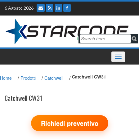
Skip
6 Agosto 2026
to
content
Toggle
navigation
/
/
/
Catchwell CW31
Home
Prodotti
Catchwell
Catchwell CW31
Richiedi preventivo