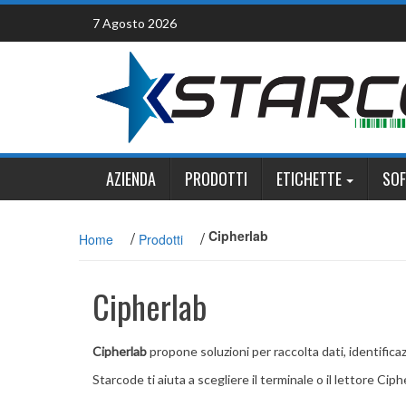
Skip
7 Agosto 2026
to
content
AZIENDA
PRODOTTI
ETICHETTE
SO
/
/
Cipherlab
Home
Prodotti
Cipherlab
Cipherlab
propone soluzioni per raccolta dati, identificaz
Starcode ti aiuta a scegliere il terminale o il lettore C