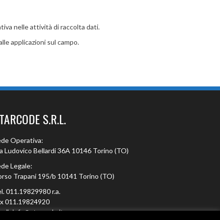
a nelle attività di raccolta dati.
alle applicazioni sul campo.
TARCODE S.R.L.
de Operativa:
a Ludovico Bellardi 36A 10146 Torino (TO)
de Legale:
rso Trapani 195/b 10141 Torino (TO)
l. 011.19829980 r.a.
ax 011.19824920
ail: info@starcode.it