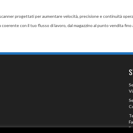
anner progettati per aumentare velocità, precisione e continuità operativ
 coerente con il tuo flusso di lavoro, dal magazzino al punto vendita fino 
S
Se
Vi
Se
Co
Te
F
Em