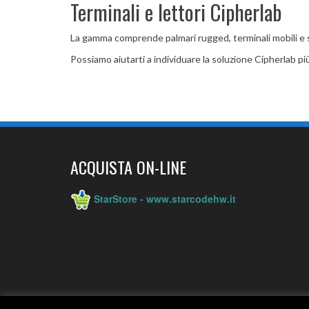
Terminali e lettori Cipherlab
La gamma comprende palmari rugged, terminali mobili e sc
Possiamo aiutarti a individuare la soluzione Cipherlab più
ACQUISTA ON-LINE
StarStore - www.starcodehw.it