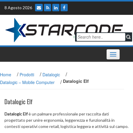
Skip
8 Agosto 2026
to
content
Toggle
navigation
/
/
/
Home
Prodotti
Datalogic
/
Datalogic Elf
Datalogic – Mobile Computer
Datalogic Elf
Datalogic Elf
è un palmare professionale per raccolta dati
progettato per unire ergonomia, leggerezza e funzionalità in
contesti operativi come retail, logistica leggera e attività sul campo.