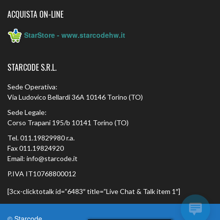
ACQUISTA ON-LINE
StarStore - www.starcodehw.it
STARCODE S.R.L.
Sede Operativa:
Via Ludovico Bellardi 36A 10146 Torino (TO)
Sede Legale:
Corso Trapani 195/b 10141 Torino (TO)
Tel. 011.19829980 r.a.
Fax 011.19824920
Email: info@starcode.it
P.IVA IT10768800012
[3cx-clicktotalk id=”6483″ title=”Live Chat & Talk item 1″]
© Starcode