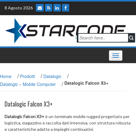
Skip
8 Agosto 2026
to
content
Toggle
navigation
/
/
/
Home
Prodotti
Datalogic
/
Datalogic Falcon X3+
Datalogic – Mobile Computer
Datalogic Falcon X3+
Datalogic Falcon X3+
è un terminale mobile rugged progettato per
logistica, magazzino e raccolta dati intensiva, con struttura robusta
e caratteristiche adatte a impieghi continuativi.