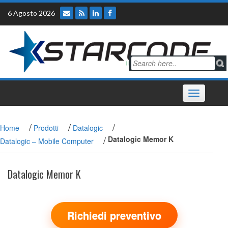
Skip
6 Agosto 2026
to
content
Toggle
navigation
/
/
/
Home
Prodotti
Datalogic
/
Datalogic Memor K
Datalogic – Mobile Computer
Datalogic Memor K
Richiedi preventivo