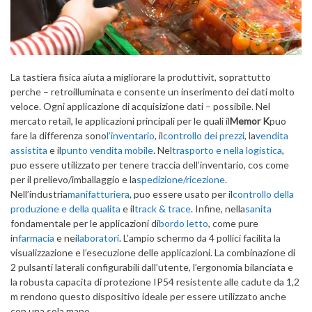
La tastiera fisica aiuta a migliorare la produttivit, soprattutto
perche – retroilluminata e consente un inserimento dei dati molto
veloce. Ogni applicazione di acquisizione dati – possibile. Nel
mercato retail, le applicazioni principali per le quali il
Memor K
puo
fare la differenza sono
l’inventario
, il
controllo dei prezzi
, la
vendita
assistita
e il
punto vendita mobile
. Nel
trasporto e nella logistica
,
puo essere utilizzato per tenere traccia dell’inventario, cos come
per il prelievo/imballaggio e la
spedizione/ricezione
.
Nell’industria
manifatturiera
, puo essere usato per il
controllo della
produzione e della qualita
e il
track & trace
. Infine, nella
sanita
fondamentale per le applicazioni di
bordo letto
, come pure
in
farmacia
e nei
laboratori
. L’ampio schermo da 4 pollici facilita la
visualizzazione e l’esecuzione delle applicazioni. La combinazione di
2 pulsanti laterali configurabili dall’utente, l’ergonomia bilanciata e
la robusta capacita di protezione IP54 resistente alle cadute da 1,2
m rendono questo dispositivo ideale per essere utilizzato anche
con una sola mano.