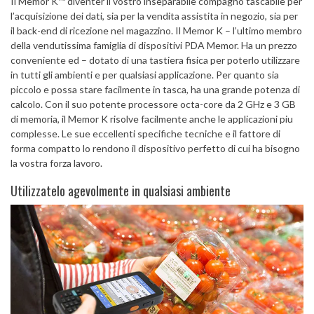
Il Memor K™ diventer il vostro inseparabile compagno tascabile per
l’acquisizione dei dati, sia per la vendita assistita in negozio, sia per
il back-end di ricezione nel magazzino. Il Memor K – l’ultimo membro
della vendutissima famiglia di dispositivi PDA Memor. Ha un prezzo
conveniente ed – dotato di una tastiera fisica per poterlo utilizzare
in tutti gli ambienti e per qualsiasi applicazione. Per quanto sia
piccolo e possa stare facilmente in tasca, ha una grande potenza di
calcolo. Con il suo potente processore octa-core da 2 GHz e 3 GB
di memoria, il Memor K risolve facilmente anche le applicazioni piu
complesse. Le sue eccellenti specifiche tecniche e il fattore di
forma compatto lo rendono il dispositivo perfetto di cui ha bisogno
la vostra forza lavoro.
Utilizzatelo agevolmente in qualsiasi ambiente