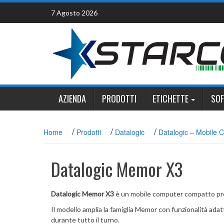
Skip
7 Agosto 2026
to
content
AZIENDA
PRODOTTI
ETICHETTE
SO
/
/
/
Home
Prodotti
Datalogic
Datalogic – Mobile 
Datalogic Memor X3
Datalogic Memor X3
è un mobile computer compatto proget
Il modello amplia la famiglia Memor con funzionalità ada
durante tutto il turno.