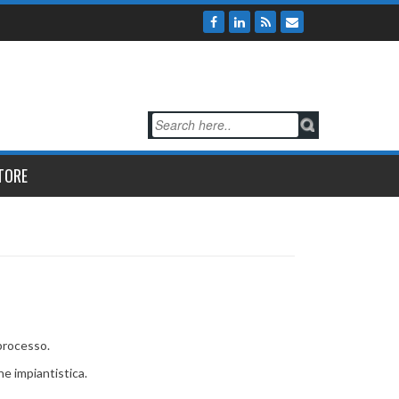
TORE
 processo.
ne impiantistica.