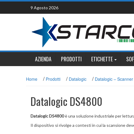
Skip
9 Agosto 2026
to
content
AZIENDA
PRODOTTI
ETICHETTE
SO
/
/
/
Home
Prodotti
Datalogic
Datalogic – Scanner i
Datalogic DS4800
Datalogic DS4800
è una soluzione industriale per lettur
Il dispositivo si rivolge a contesti in cui la scansione d