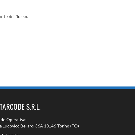
ante del flusso.
TARCODE S.R.L.
de Operativa:
a Ludovico Bellardi 36A 10146 Torino (TO)