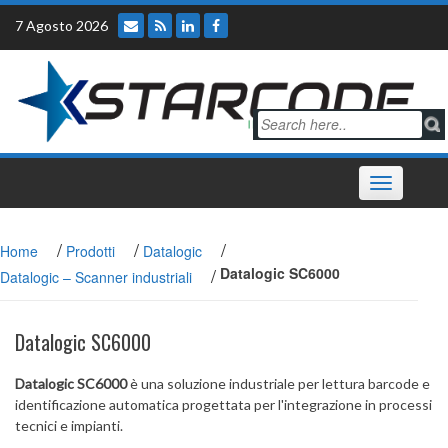
Skip
7 Agosto 2026
to
content
Toggle
navigation
/
/
/
Home
Prodotti
Datalogic
/
Datalogic SC6000
Datalogic – Scanner industriali
Datalogic SC6000
Datalogic SC6000
è una soluzione industriale per lettura barcode e
identificazione automatica progettata per l'integrazione in processi
tecnici e impianti.