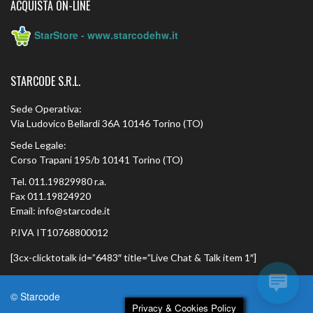
ACQUISTA ON-LINE
StarStore - www.starcodehw.it
STARCODE S.R.L.
Sede Operativa:
Via Ludovico Bellardi 36A 10146 Torino (TO)
Sede Legale:
Corso Trapani 195/b 10141 Torino (TO)
Tel. 011.19829980 r.a.
Fax 011.19824920
Email: info@starcode.it
P.IVA IT10768800012
[3cx-clicktotalk id=”6483″ title=”Live Chat & Talk item 1″]
© Starcode
Privacy & Cookies Policy