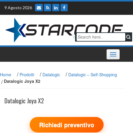
Skip
9 Agosto 2026
to
content
Toggle
navigation
/
/
/
Home
Prodotti
Datalogic
Datalogic – Self-Shopping
/
Datalogic Joya X2
Datalogic Joya X2
Richiedi preventivo