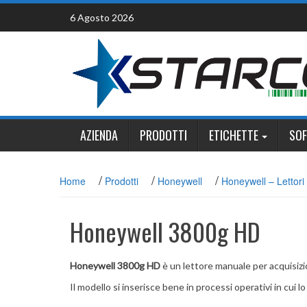
Skip
6 Agosto 2026
to
content
AZIENDA
PRODOTTI
ETICHETTE
SO
/
/
/
Home
Prodotti
Honeywell
Honeywell – Lettori 
Honeywell 3800g HD
Honeywell 3800g HD
è un lettore manuale per acquisizio
Il modello si inserisce bene in processi operativi in cui