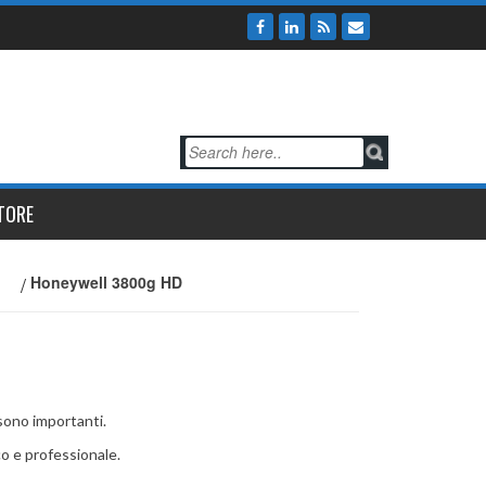
TORE
/
Honeywell 3800g HD
 sono importanti.
co e professionale.