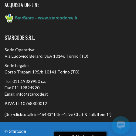
ACQUISTA ON-LINE
StarStore - www.starcodehw.it
STARCODE S.R.L.
Sede Operativa:
Via Ludovico Bellardi 36A 10146 Torino (TO)
Sede Legale:
Corso Trapani 195/b 10141 Torino (TO)
Tel. 011.19829980 r.a.
Fax 011.19824920
Email: info@starcode.it
P.IVA IT10768800012
[3cx-clicktotalk id=”6483″ title=”Live Chat & Talk item 1″]
© Starcode