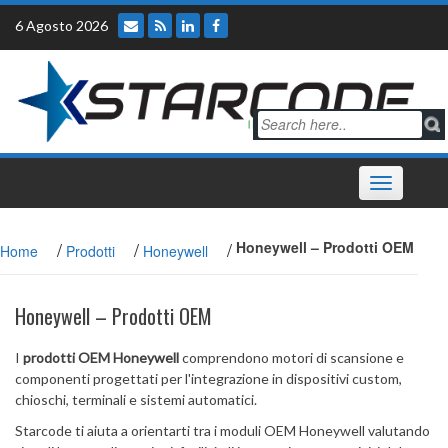
Skip
6 Agosto 2026
to
content
Toggle
navigation
/
/
/
Honeywell – Prodotti OEM
Home
Prodotti
Honeywell
Honeywell – Prodotti OEM
I
prodotti OEM Honeywell
comprendono motori di scansione e
componenti progettati per l'integrazione in dispositivi custom,
chioschi, terminali e sistemi automatici.
Starcode ti aiuta a orientarti tra i moduli OEM Honeywell valutando