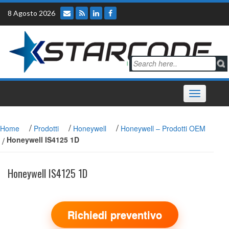
Skip
8 Agosto 2026
to
content
Toggle
navigation
/
/
/
Home
Prodotti
Honeywell
Honeywell – Prodotti OEM
/
Honeywell IS4125 1D
Honeywell IS4125 1D
Richiedi preventivo