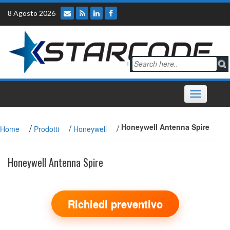
Skip
8 Agosto 2026
to
content
Toggle
navigation
/
/
/
Honeywell Antenna Spire
Home
Prodotti
Honeywell
Honeywell Antenna Spire
Richiedi preventivo