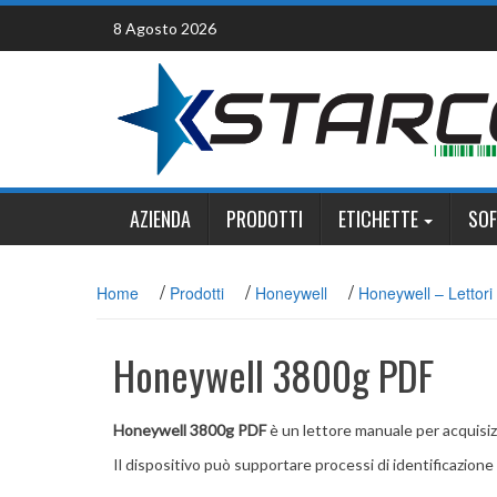
Skip
8 Agosto 2026
to
content
AZIENDA
PRODOTTI
ETICHETTE
SO
/
/
/
Home
Prodotti
Honeywell
Honeywell – Lettori 
Honeywell 3800g PDF
Honeywell 3800g PDF
è un lettore manuale per acquisizi
Il dispositivo può supportare processi di identificazione