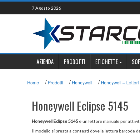
Skip
7 Agosto 2026
to
content
AZIENDA
PRODOTTI
ETICHETTE
SO
/
/
/
Home
Prodotti
Honeywell
Honeywell – Lettori 
Honeywell Eclipse 5145
Honeywell Eclipse 5145
è un lettore manuale per attività
Il modello si presta a contesti dove la lettura barcode de