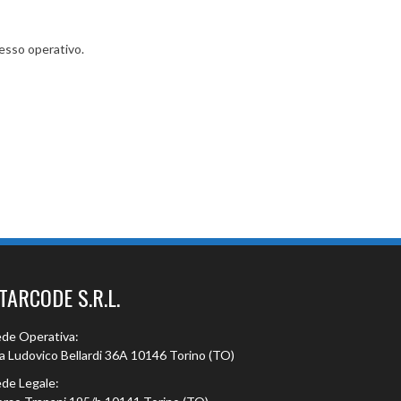
cesso operativo.
TARCODE S.R.L.
de Operativa:
a Ludovico Bellardi 36A 10146 Torino (TO)
de Legale: