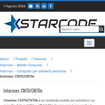
Skip
7 Agosto 2026
to
content
Toggle
navigation
/
/
/
Home
Prodotti
Intermec
/
Intermec – Mobile Computer
/
Intermec – Computer per ambienti pericolosi
Intermec CN70/CN70e
Intermec CN70/CN70e
Intermec CN70/CN70e
è un terminale mobile per attività in cui