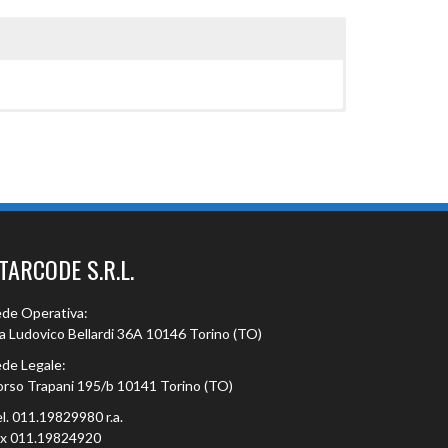
TARCODE S.R.L.
de Operativa:
a Ludovico Bellardi 36A 10146 Torino (TO)
de Legale:
rso Trapani 195/b 10141 Torino (TO)
l. 011.19829980 r.a.
ax 011.19824920