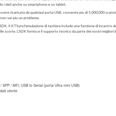
do i dati anche su smartphone e su tablet.
o essere ricaricata da qualsiasi porta USB, consente piu di 5.000.000 scan
 non sar piu un problema.
SDK. Il KTSyncl’emulazione di tastiera include una funzione di incastro de
elle scorte. L’SDK fornisce il supporto tecnico da parte dei nostri migliori i
/ SPP / MFi; USB to Serial (porta Ultra mini USB)
ati utente