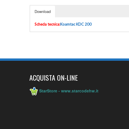
Download
Scheda tecnica:
Koamtac KDC 200
ACQUISTA ON-LINE
StarStore - www.starcodehw.it