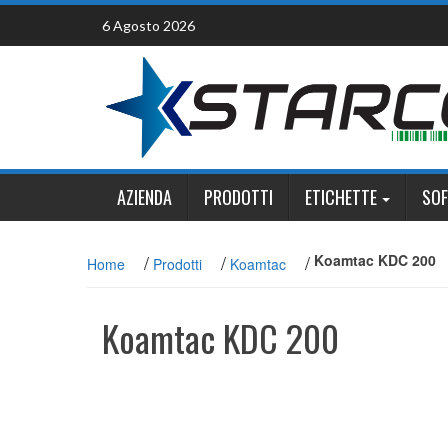
Skip
6 Agosto 2026
to
content
AZIENDA
PRODOTTI
ETICHETTE
SO
/
/
/
Koamtac KDC 200
Home
Prodotti
Koamtac
Koamtac KDC 200