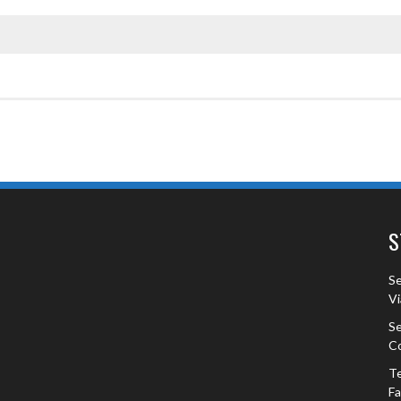
S
Se
Vi
Se
Co
Te
F