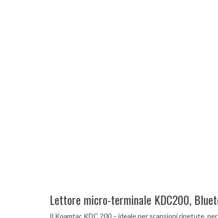
Lettore micro-terminale KDC200, Blueto
Il Koamtac KDC 200 – ideale per scansioni ripetute, per la 