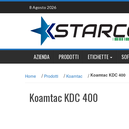
Skip
8 Agosto 2026
to
content
AZIENDA
PRODOTTI
ETICHETTE
SO
/
/
/
Koamtac KDC 400
Home
Prodotti
Koamtac
Koamtac KDC 400