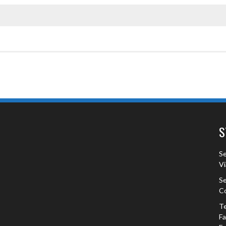
S
Se
Vi
Se
Co
Te
F