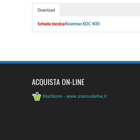
Download
Scheda tecnica:
Koamtac KDC 400
ACQUISTA ON-LINE
StarStore - www.starcodehw.it