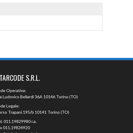
TARCODE S.R.L.
de Operativa:
a Ludovico Bellardi 36A 10146 Torino (TO)
de Legale:
rso Trapani 195/b 10141 Torino (TO)
l. 011.19829980 r.a.
ax 011.19824920