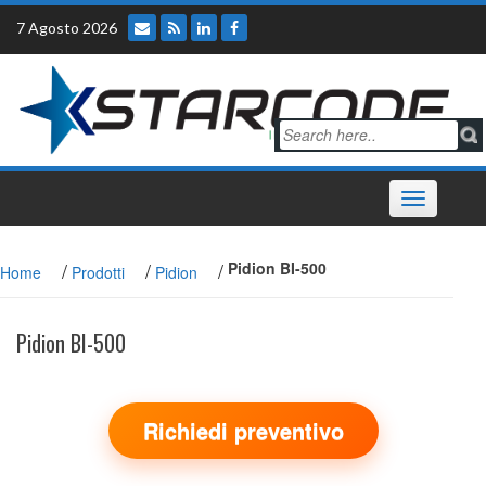
Skip
7 Agosto 2026
to
content
Toggle
navigation
/
/
/
Pidion BI-500
Home
Prodotti
Pidion
Pidion BI-500
Richiedi preventivo