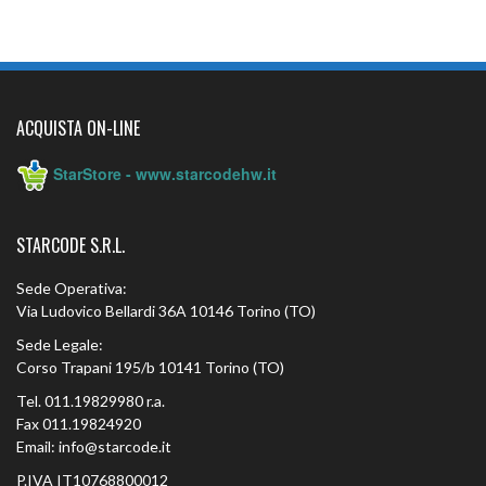
ACQUISTA ON-LINE
StarStore - www.starcodehw.it
STARCODE S.R.L.
Sede Operativa:
Via Ludovico Bellardi 36A 10146 Torino (TO)
Sede Legale:
Corso Trapani 195/b 10141 Torino (TO)
Tel. 011.19829980 r.a.
Fax 011.19824920
Email: info@starcode.it
P.IVA IT10768800012