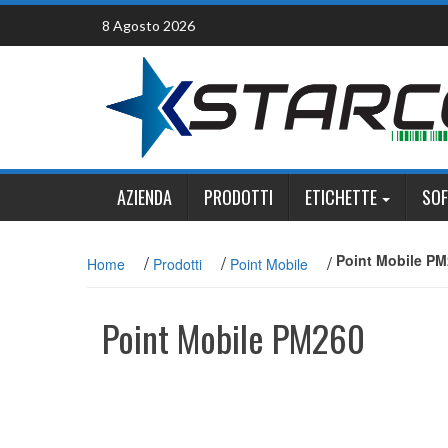
Skip
8 Agosto 2026
to
content
AZIENDA
PRODOTTI
ETICHETTE
SO
/
/
/
Point Mobile P
Home
Prodotti
Point Mobile
Point Mobile PM260