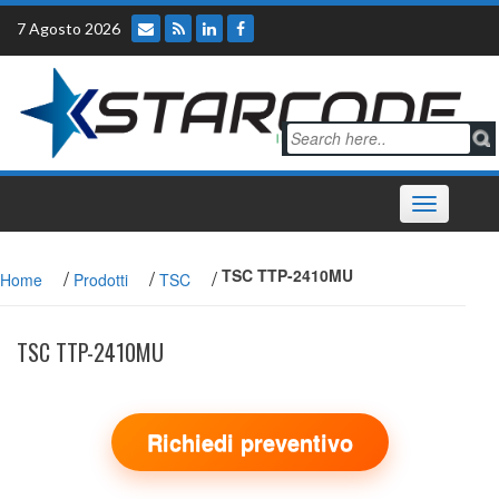
Skip
7 Agosto 2026
to
content
Toggle
navigation
/
/
/
TSC TTP-2410MU
Home
Prodotti
TSC
TSC TTP-2410MU
Richiedi preventivo