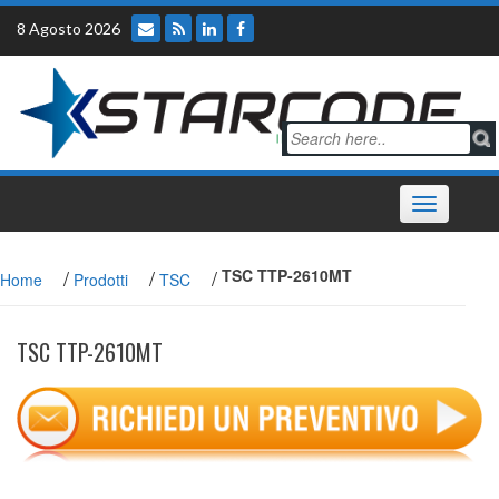
Skip
8 Agosto 2026
to
content
Toggle
navigation
/
/
/
TSC TTP-2610MT
Home
Prodotti
TSC
TSC TTP-2610MT