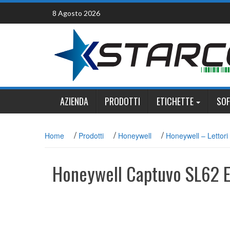
Skip
8 Agosto 2026
to
content
AZIENDA
PRODOTTI
ETICHETTE
SO
/
/
/
Home
Prodotti
Honeywell
Honeywell – Lettori
Honeywell Captuvo SL62 En